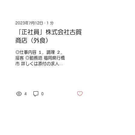
2023年7月12日
∙
1
分
「正社員」株式会社古賀
商店（外食）
◎仕事内容 １，調理 ２，
接客 ◎勤務地 福岡県行橋
市 詳しくは添付の求人票
またはQCに相談してくだ
さい。
4
0
2023年6月29日
∙
1
分