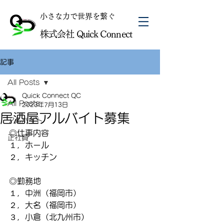
​小さな力で世界を繋ぐ
株式会社 Quick Connect
記事
All Posts
Quick Connect QC
All Posts
2023年7月13日
居酒屋アルバイト募集
アルバイト
◎仕事内容 
正社員
１，ホール
２，キッチン
◎勤務地
１，中洲（福岡市）
２，大名（福岡市）
３，小倉（北九州市）